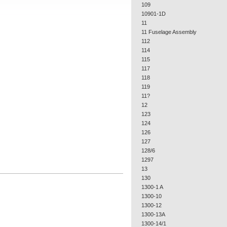
109
10901-1D
11
11 Fuselage Assembly
112
114
115
117
118
119
11?
12
123
124
126
127
128/6
1297
13
130
1300-1 A
1300-10
1300-12
1300-13A
1300-14/1